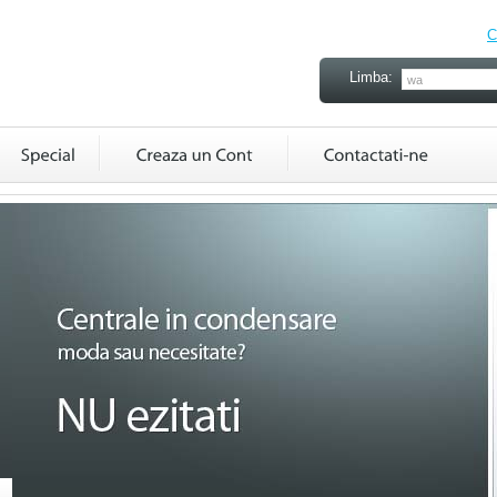
C
Limba: