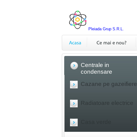
Pleiada Grup S.R.L.
Centrale in
condensare
Cazane pe gazeifiere
Radiatoare electrice
Casa verde