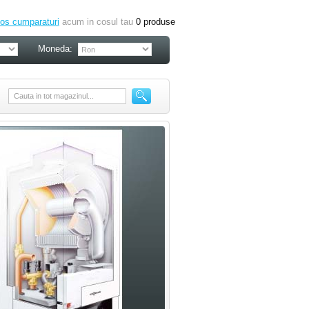
os cumparaturi
acum in cosul tau
0
produse
Moneda: