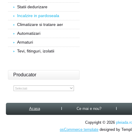
Statii dedurizare
Incalzire in pardoseala
Climatizare si tratare aer
Automatizari
Armaturi
Tevi, fitinguri, izolatii
Producator
Acasa
Ce mai e nou?
Copyright © 2026
pleiada.r
osCommerce template
designed by Temp