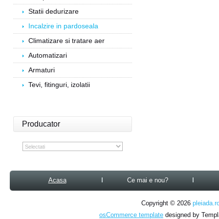
Statii dedurizare
Incalzire in pardoseala
Climatizare si tratare aer
Automatizari
Armaturi
Tevi, fitinguri, izolatii
Producator
Acasa
Ce mai e nou?
Copyright © 2026
pleiada.r
osCommerce template
designed by Temp