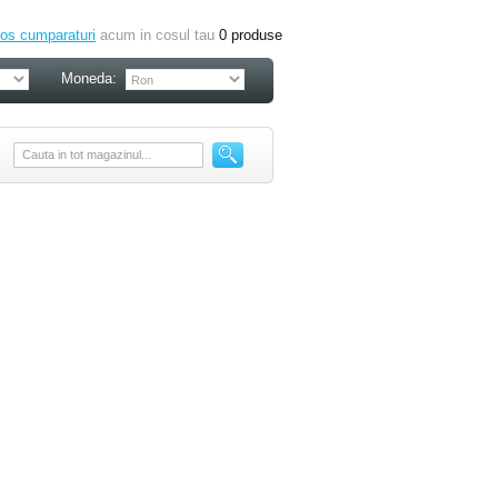
os cumparaturi
acum in cosul tau
0
produse
Moneda: