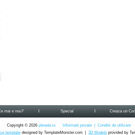
Ce mai e nou?
Special
Creaza un Con
Copyright © 2026
pleiada.ro
Informatii private
|
Conditii de utilizare
e template
designed by TemplateMonster.com |
3D Models
provided by Te