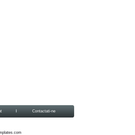
t
Contactati-ne
mplates.com