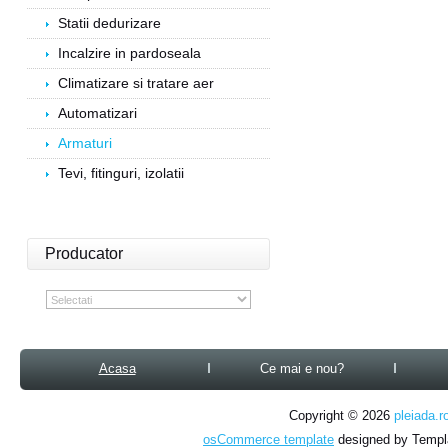
Statii dedurizare
Incalzire in pardoseala
Climatizare si tratare aer
Automatizari
Armaturi
Tevi, fitinguri, izolatii
Producator
Acasa
Ce mai e nou?
Copyright © 2026
pleiada.r
osCommerce template
designed by Temp