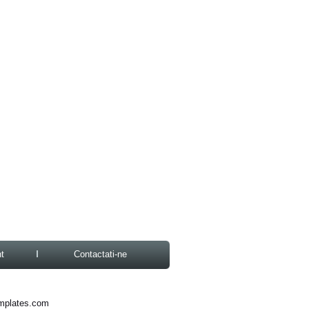
t
Contactati-ne
mplates.com