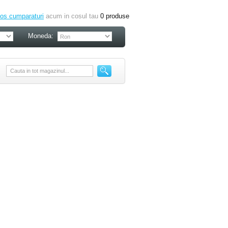
os cumparaturi
acum in cosul tau
0
produse
Moneda: