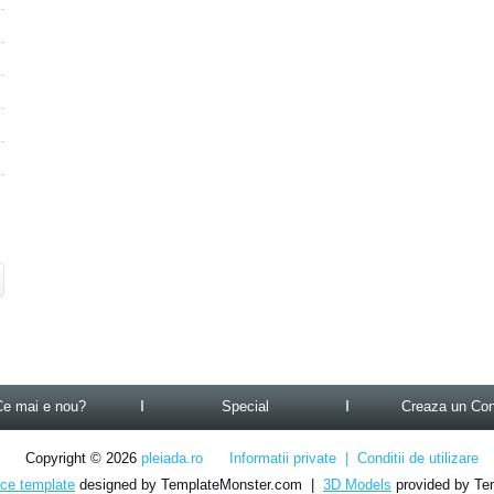
Ce mai e nou?
Special
Creaza un Con
Copyright © 2026
pleiada.ro
Informatii private
|
Conditii de utilizare
e template
designed by TemplateMonster.com |
3D Models
provided by Te