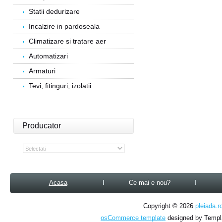
Statii dedurizare
Incalzire in pardoseala
Climatizare si tratare aer
Automatizari
Armaturi
Tevi, fitinguri, izolatii
Producator
Acasa
Ce mai e nou?
Copyright © 2026
pleiada.r
osCommerce template
designed by Temp