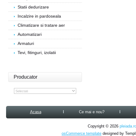
Statii dedurizare
Incalzire in pardoseala
Climatizare si tratare aer
Automatizari
Armaturi
Tevi, fitinguri, izolatii
Producator
Acasa
Ce mai e nou?
Copyright © 2026
pleiada.r
osCommerce template
designed by Temp