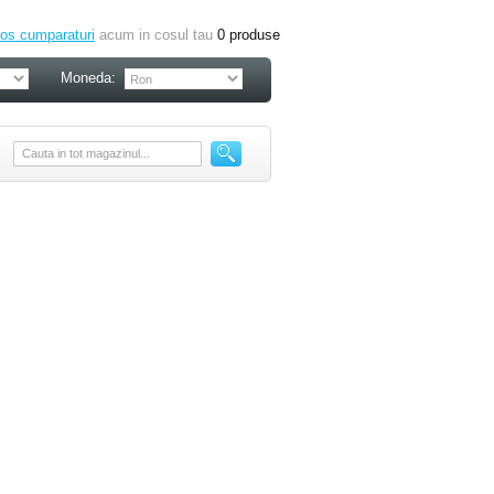
os cumparaturi
acum in cosul tau
0
produse
Moneda: