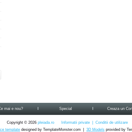
Ce mai e nou?
Special
Creaza un Con
Copyright © 2026
pleiada.ro
Informatii private
|
Conditii de utilizare
e template
designed by TemplateMonster.com |
3D Models
provided by Te