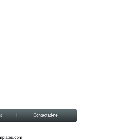
t
Contactati-ne
mplates.com