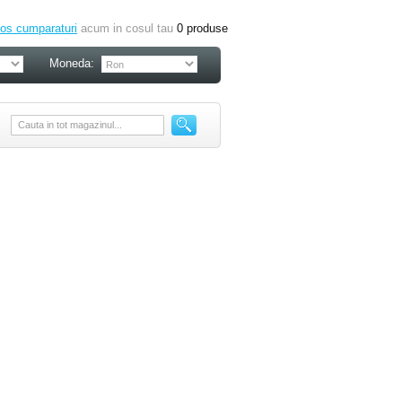
os cumparaturi
acum in cosul tau
0
produse
Moneda: