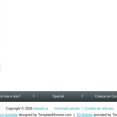
Ce mai e nou?
Special
Creaza un Con
Copyright © 2026
pleiada.ro
Informatii private
|
Conditii de utilizare
e template
designed by TemplateMonster.com |
3D Models
provided by Te