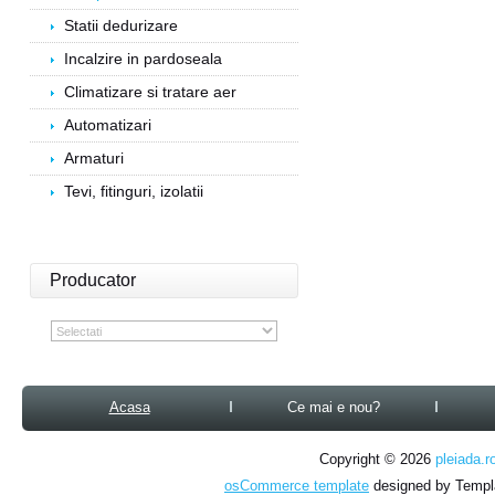
Statii dedurizare
Incalzire in pardoseala
Climatizare si tratare aer
Automatizari
Armaturi
Tevi, fitinguri, izolatii
Producator
Acasa
Ce mai e nou?
Copyright © 2026
pleiada.r
osCommerce template
designed by Temp