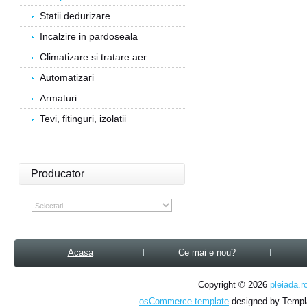
Statii dedurizare
Incalzire in pardoseala
Climatizare si tratare aer
Automatizari
Armaturi
Tevi, fitinguri, izolatii
Producator
Acasa
Ce mai e nou?
Copyright © 2026
pleiada.r
osCommerce template
designed by Temp