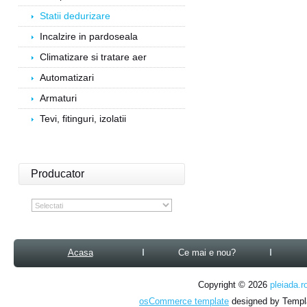
Statii dedurizare
Incalzire in pardoseala
Climatizare si tratare aer
Automatizari
Armaturi
Tevi, fitinguri, izolatii
Producator
Acasa
Ce mai e nou?
Copyright © 2026
pleiada.r
osCommerce template
designed by Temp