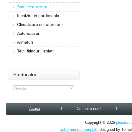
Statii dedurizare
Incalzire in pardoseala
Climatizare si tratare aer
Automatizari
Armaturi
Tevi, fitinguri, izolatii
Producator
Acasa
Ce mai e nou?
Copyright © 2026
pleiada.r
osCommerce template
designed by Temp