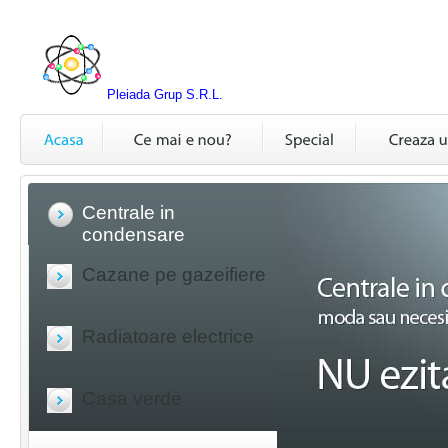
Pleiada Grup S.R.L.
Centrale in
condensare
Cazane pe gazeifiere
Radiatoare electrice
Casa verde