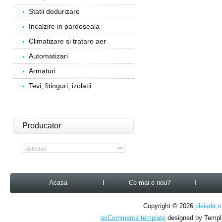
Statii dedurizare
Incalzire in pardoseala
Climatizare si tratare aer
Automatizari
Armaturi
Tevi, fitinguri, izolatii
Producator
Acasa
Ce mai e nou?
Copyright © 2026
pleiada.r
osCommerce template
designed by Temp