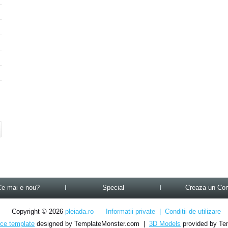
Ce mai e nou?
Special
Creaza un Con
Copyright © 2026
pleiada.ro
Informatii private
|
Conditii de utilizare
e template
designed by TemplateMonster.com |
3D Models
provided by Te