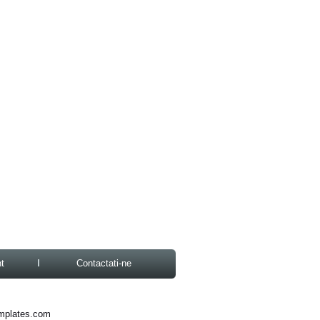
t
Contactati-ne
mplates.com