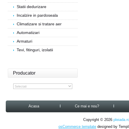
Statii dedurizare
Incalzire in pardoseala
Climatizare si tratare aer
Automatizari
Armaturi
Tevi, fitinguri, izolatii
Producator
Acasa
Ce mai e nou?
Copyright © 2026
pleiada.r
osCommerce template
designed by Temp